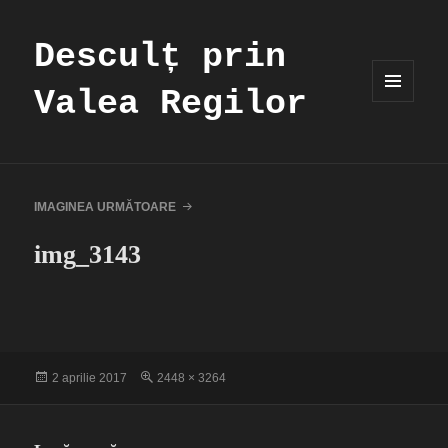
Desculț prin
Valea Regilor
MENIU
ȘI
WIDGET-
URI
IMAGINEA URMĂTOARE
img_3143
Publicat
Dimensiune
2 aprilie 2017
2448 × 3264
pe
completă