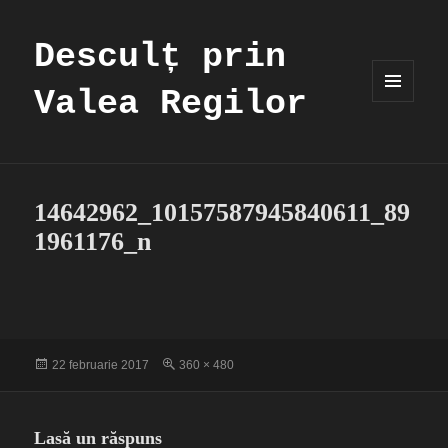
Desculț prin
Valea Regilor
MENIU
ȘI
WIDGET-
URI
14642962_10157587945840611_89
1961176_n
Publicat
Dimensiune
22 februarie 2017
360 × 480
pe
completă
Lasă un răspuns