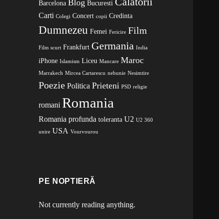
Calatorii
Blog
Barcelona
Bucuresti
Carti
Concert
Credinta
Colegi
copii
Dumnezeu
Film
Femei
Fericire
Germania
Frankfurt
Film scurt
India
Maroc
iPhone
Liceu
Islamism
Mancare
Marrakech
Mircea Cartarescu
nebunie
Nesimtire
Poezie
Prieteni
Politica
PSD
religie
Romania
romani
Romania profunda
U2
toleranta
U2 360
USA
unire
Vourvourou
PE NOPTIERĂ
Not currently reading anything.