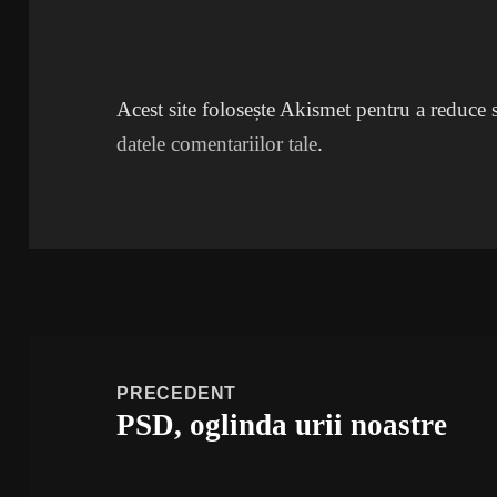
Acest site folosește Akismet pentru a reduce
datele comentariilor tale
.
Navigare
în
PRECEDENT
PSD, oglinda urii noastre
articole
Articolul
anterior: