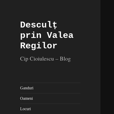
Desculț
prin Valea
Regilor
Cip Cioiulescu – Blog
Ganduri
Oameni
Locuri