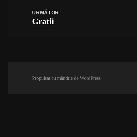
URMĂTOR
Gratii
Articolul
următor:
Propulsat cu mândrie de WordPress