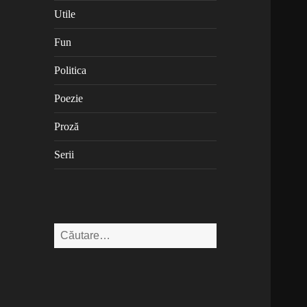
Utile
Fun
Politica
Poezie
Proză
Serii
Caută
după: