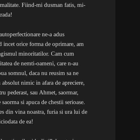
malitate. Fiind-mi dusman fatis, mi-
trada!
autoperfectionare ne-a adus
nd incet orice forma de oprimare, am
avagismul minoritatilor. Cam cum
itatea de nemti-oameni, care n-au
 noua somnul, daca nu reusim sa ne
 absolut nimic in afara de apreciere,
stru pederast, sau Ahmet, saormar,
e saorma si apuca de chestii serioase.
s din vina noastra, furia si ura lui de
iciodata de ea!