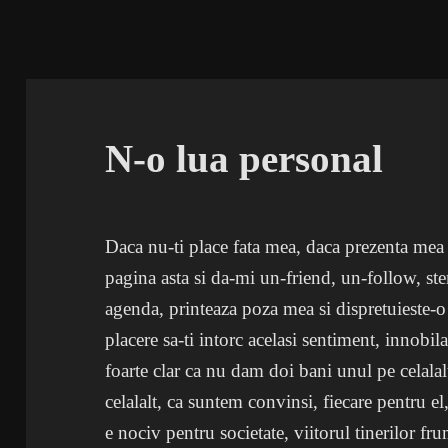
N-o lua personal
Daca nu-ti place fata mea, daca prezenta mea 
pagina asta si da-mi un-friend, un-follow, s
agenda, printeaza poza mea si dispretuieste-o!
placere sa-ti intorc acelasi sentiment, innobil
foarte clar ca nu dam doi bani unul pe celala
celalalt, ca suntem convinsi, fiecare pentru el,
e nociv pentru societate, viitorul tinerilor f