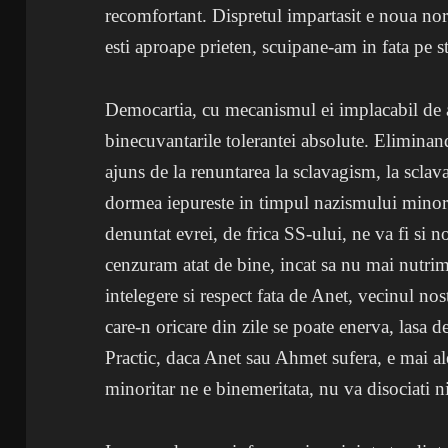
recomfortant. Dispretul impartasit e noua nor
esti aproape prieten, scuipane-am in fata pe s
Democartia, cu mecanismul ei implacabil de 
binecuvantarile tolerantei absolute. Elimina
ajuns de la renuntarea la sclavagism, la scl
dormea iepureste in timpul nazismului minor
denuntat evrei, de frica SS-ului, ne va fi si
cenzuram atat de bine, incat sa nu mai nutrim
intelegere si respect fata de Anet, vecinul no
care-n oricare din zile se poate enerva, lasa d
Practic, daca Anet sau Ahmet sufera, e mai ale
minoritar ne e binemeritata, nu va disociati n