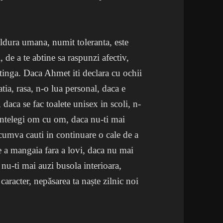
ldura umana, numit toleranta, este
, de a te abtine sa raspunzi afectiv,
 atinga. Daca Ahmet iti declara cu ochii
atia, rasa, n-o lua personal, daca e
 daca se fac toalete unisex in scoli, n-
 intelegi om cu om, daca nu-ti mai
 cumva cauti in continuare o cale de a
 de a mangaia fara a lovi, daca nu mai
 nu-ti mai auzi busola interioara,
 caracter, nepăsarea ta naște zilnic noi