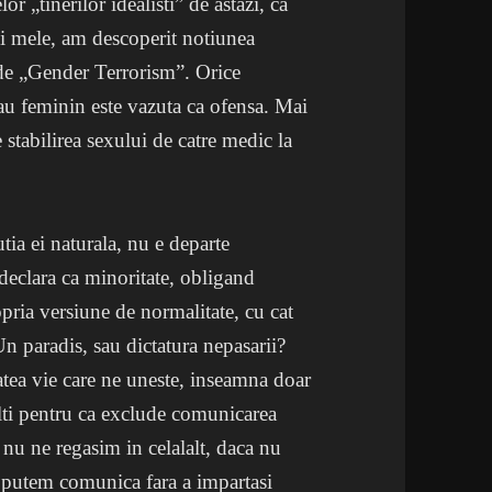
r „tinerilor idealisti” de astazi, ca
cei mele, am descoperit notiunea
 de „Gender Terrorism”. Orice
au feminin este vazuta ca ofensa. Mai
 stabilirea sexului de catre medic la
tia ei naturala, nu e departe
declara ca minoritate, obligand
ropria versiune de normalitate, cu cat
n paradis, sau dictatura nepasarii?
tatea vie care ne uneste, inseamna doar
lalti pentru ca exclude comunicarea
u ne regasim in celalalt, daca nu
 putem comunica fara a impartasi