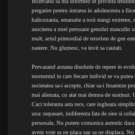
Incercand sa ma informez in privinta tendintelo
pregatire pentru intrarea in adolescenta a fii
halicunanta, emanatie a noii stangi extreme,
asocierea a unei persoane genului masculin s
mult, actul primordial de terorism de gen este
nastere. Nu glumesc, va invit sa cautati.
Prevazand aceasta disolutie de repere in evolu
momentul in care fiecare individ se va putea 
societatea sa-i accepte, chiar sa-i finanteze p
mai alienata, cu atat mai demna de sustinut. U
Caci toleranta asta rece, care ingheata simpli
una: nepasare, indiferenta fata de sine si cei
personala. Nu putem comunica autentic daca n
avem voie sa ne placa sau sa ne displaca. Nu