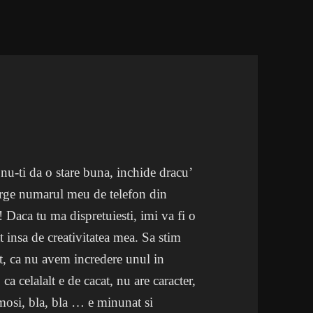
nu-ti da o stare buna, inchide dracu’
terge numarul meu de telefon din
 Daca tu ma dispretuiesti, imi va fi o
at insa de creativitatea mea. Sa stim
lt, ca nu avem incredere unul in
 ca celalalt e de cacat, nu are caracter,
rumosi, bla, bla … e minunat si