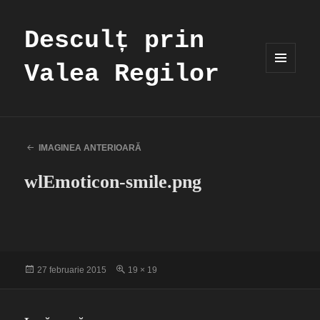
Desculț prin
Valea Regilor
MENIU
ȘI
WIDGET-
URI
IMAGINEA ANTERIOARĂ
wlEmoticon-smile.png
Publicat
Dimensiune
27 februarie 2015
19 × 19
pe
completă