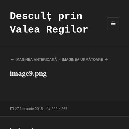
Desculț prin
Valea Regilor
MENIU
ȘI
WIDGET-
URI
IMAGINEA ANTERIOARĂ
IMAGINEA URMĂTOARE
image9.png
Publicat
Dimensiune
27 februarie 2015
388 × 267
pe
completă