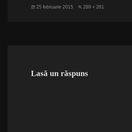
Publicat
Dimensiune
25 februarie 2015
289 × 281
pe
completă
Lasă un răspuns