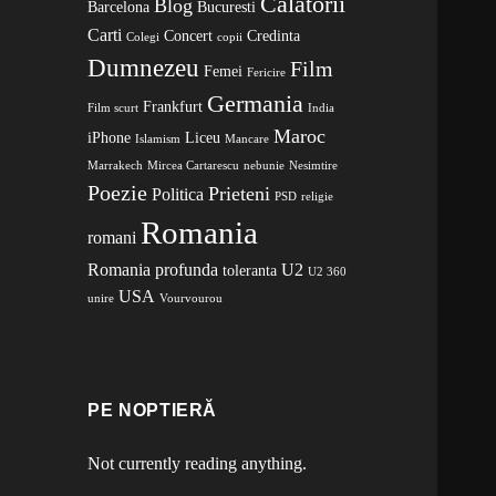
Calatorii
Blog
Barcelona
Bucuresti
Carti
Concert
Credinta
Colegi
copii
Dumnezeu
Film
Femei
Fericire
Germania
Frankfurt
Film scurt
India
Maroc
iPhone
Liceu
Islamism
Mancare
Marrakech
Mircea Cartarescu
nebunie
Nesimtire
Poezie
Prieteni
Politica
PSD
religie
Romania
romani
Romania profunda
U2
toleranta
U2 360
USA
unire
Vourvourou
PE NOPTIERĂ
Not currently reading anything.