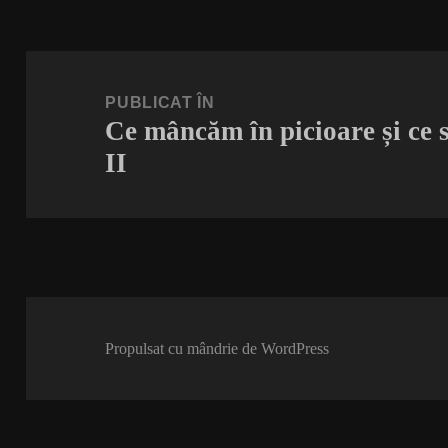
Navigare
în
PUBLICAT ÎN
Ce mâncăm în picioare și ce 
articole
II
Propulsat cu mândrie de WordPress