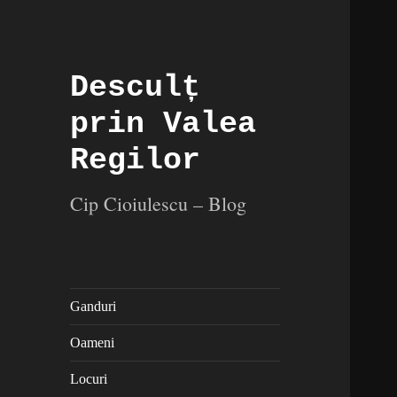
Desculț
prin Valea
Regilor
Cip Cioiulescu – Blog
Ganduri
Oameni
Locuri