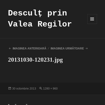
Desculț prin
Valea Regilor
MENIU
ȘI
WIDGET-
URI
IMAGINEA ANTERIOARĂ
IMAGINEA URMĂTOARE
20131030-120231.jpg
Publicat
Dimensiune
30 octombrie 2013
1280 × 960
pe
completă