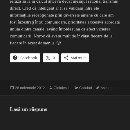
refuză să ia în calcul altceva decât mesajul rațional transmis
direct. Cred că inteligent ar fi să validăm între ele
informațiile recepționate prin diversele antene cu care am
fost înzestrați întru comunicare, prioritatea excesivă acordată
unuia dintre canale, având întotdeauna ca efect vicierea
comunicării. Noroc că avem mult de învățat fiecare de la
fiecare în acest domeniu. 🙂
Facebook
X
Mai mult
Publicat
Autor
Categorii
Etichete
26 noiembrie 2012
Cioiulescu
Ganduri
Ascuns
pe
Lasă un răspuns