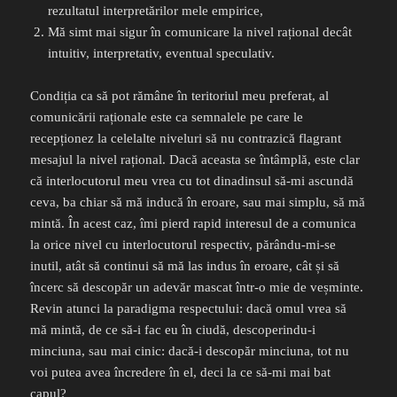
rezultatul interpretărilor mele empirice,
Mă simt mai sigur în comunicare la nivel rațional decât
intuitiv, interpretativ, eventual speculativ.
Condiția ca să pot rămâne în teritoriul meu preferat, al
comunicării raționale este ca semnalele pe care le
recepționez la celelalte niveluri să nu contrazică flagrant
mesajul la nivel rațional. Dacă aceasta se întâmplă, este clar
că interlocutorul meu vrea cu tot dinadinsul să-mi ascundă
ceva, ba chiar să mă inducă în eroare, sau mai simplu, să mă
mintă. În acest caz, îmi pierd rapid interesul de a comunica
la orice nivel cu interlocutorul respectiv, părându-mi-se
inutil, atât să continui să mă las indus în eroare, cât și să
încerc să descopăr un adevăr mascat într-o mie de veșminte.
Revin atunci la paradigma respectului: dacă omul vrea să
mă mintă, de ce să-i fac eu în ciudă, descoperindu-i
minciuna, sau mai cinic: dacă-i descopăr minciuna, tot nu
voi putea avea încredere în el, deci la ce să-mi mai bat
capul?