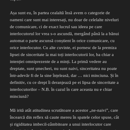
Așa sunt eu, în partea cealaltă însă avem o categorie de
oameni care sunt mai interesați, nu doar de celelalte niveluri
de comunicare, ci de exact lucrul sau ideea pe care
interlocutorul lor vrea s-o ascundă, mergând până la a bănui
automat o parte ascunsă conștient în orice comunicare, cu
orice interlocutor. Cu alte cuvinte, ei pornesc de la premiza
lipsei de sinceritate la mai toți interlocutorii lor, ba chiar a
intenției omniprezente de a minți. La primă vedere au
dreptate, sunt șmecheri, nu sunt naivi, sinceritatea nu poate
într-adevăr fi de la sine înțeleasă, dar … nici minciuna. Și în
definitiv, cu ce drept îi deranjează pe ei lipsa de sinceritate a
interlocutorilor – N.B. în cazul în care aceasta nu e chiar
minciună?
Mă irită atât atitudinea scrutătoare a acestor „ne-naivi”, care
încearcă din reflex să caute mereu în spatele celor spuse, cât
și rigiditatea imbecil-zâmbitoare a unui interlocutor care