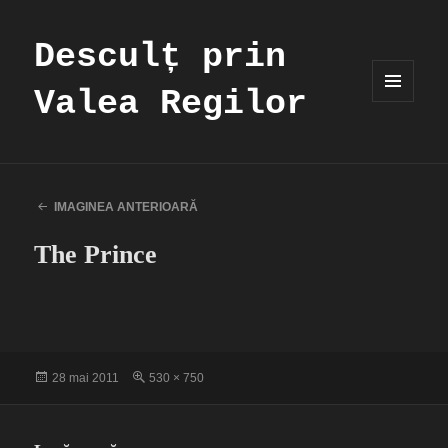
Desculț prin
Valea Regilor
MENIU
ȘI
WIDGET-
URI
IMAGINEA ANTERIOARĂ
The Prince
Publicat
Dimensiune
28 mai 2011
530 × 750
pe
completă