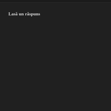
pe
completă
Lasă un răspuns