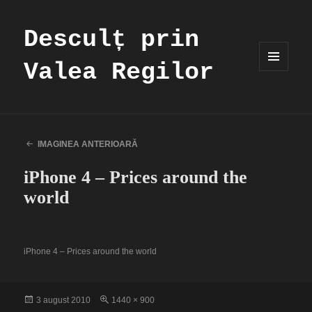
Desculț prin
Valea Regilor
MENIU
ȘI
WIDGET-
URI
IMAGINEA ANTERIOARĂ
iPhone 4 – Prices around the
world
iPhone 4 – Prices around the world
Publicat
Dimensiune
3 august 2010
1440 × 900