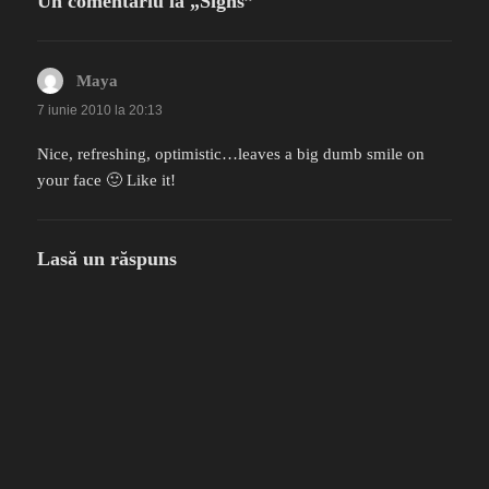
Un comentariu la „Signs”
Maya
spune:
7 iunie 2010 la 20:13
Nice, refreshing, optimistic…leaves a big dumb smile on
your face 🙂 Like it!
Lasă un răspuns