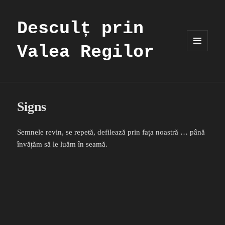
Desculț prin
Valea Regilor
MENIU
ȘI
WIDGET-
URI
Signs
Semnele revin, se repetă, defilează prin fața noastră … până
învățăm să le luăm în seamă.