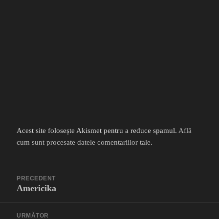
Acest site folosește Akismet pentru a reduce spamul.
Află
cum sunt procesate datele comentariilor tale
.
Navigare
PRECEDENT
în
Americika
Articolul
articole
anterior:
URMĂTOR