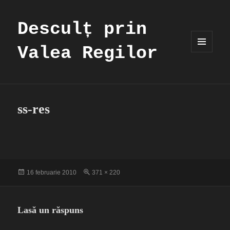
Desculț prin
Valea Regilor
MENIU
ȘI
WIDGET-
URI
ss-res
Publicat
Dimensiune
16 februarie 2010
371 × 220
pe
completă
Lasă un răspuns