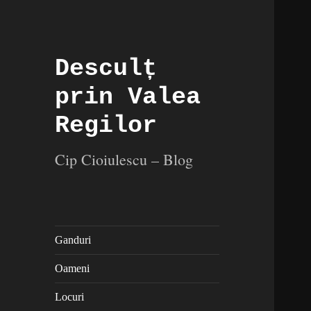
Desculț
prin Valea
Regilor
Cip Cioiulescu – Blog
Ganduri
Oameni
Locuri