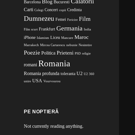
Calatorii
Blog
Barcelona
Bucuresti
Carti
Concert
Credinta
Colegi
copii
Dumnezeu
Film
Femei
Fericire
Germania
Frankfurt
Film scurt
India
Maroc
iPhone
Liceu
Islamism
Mancare
Marrakech
Mircea Cartarescu
nebunie
Nesimtire
Poezie
Prieteni
Politica
PSD
religie
Romania
romani
Romania profunda
U2
toleranta
U2 360
USA
unire
Vourvourou
PE NOPTIERĂ
Not currently reading anything.