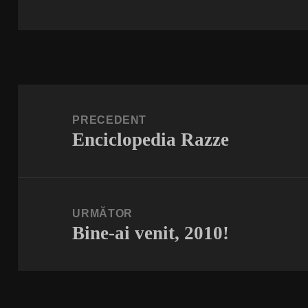
Navigare
în
PRECEDENT
Enciclopedia Razze
articole
Articolul
anterior:
URMĂTOR
Bine-ai venit, 2010!
Articolul
următor: