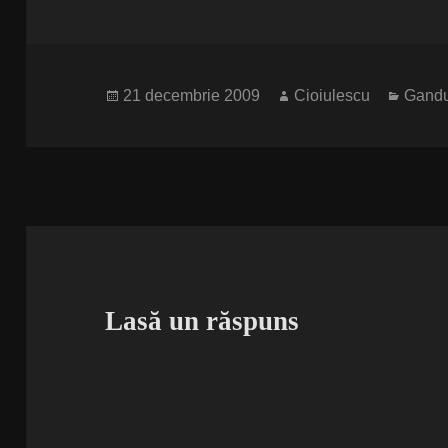
Publicat
Autor
Catego
21 decembrie 2009
Cioiulescu
Gandu
pe
Lasă un răspuns