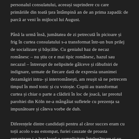
personalul consulatului, aceeași suprindere cu care
primăriile din toată țara întâmpină an de an prima zapadă: de
parcă ar veni în mijlocul lui August.
Până la urmă însă, jumătatea de zi petrecută în picioare și
frig în curtea consulatului s-a transformat într-un bun prilej
de socializare și bășcălie. Cu genialul haz de necaz
românesc – nu știu ce e mai tipic românesc, hazul sau
necazul – întrerupt de nelipsitele gâlceve și răbufniri de
indignare, urmate de fiecare dată de expresia unanimei
dezamăgiri intra- și interromânești, am reușit să ne petrecem
timpul în mod tonic și cu voioșie. Copiii au transformat
curtea și chiar o parte a clădirii în loc de joacă, iar preotul
parohiei din Köln ne-a mângâiat sufletele cu prezența sa
impunătoare și câteva vorbe de duh.
Diferențele dintre candidații pentru al căror succes eram cu
toții acolo s-au estompat, furiei cauzate de proasta
organizare i-a luat locul o complicitate înțelegătoare și cu