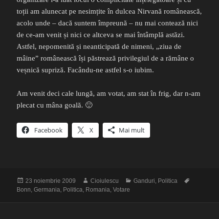
toții am alunecat pe nesimțite în dulcea Nirvană românească,
acolo unde – dacă suntem împreună – nu mai contează nici
de ce-am venit și nici ce altceva se mai întâmplă astăzi.
Astfel, nepomenită și neanticipată de nimeni, „ziua de
mâine” românească își păstrează privilegiul de a rămâne o
veșnică supriză. Facându-ne astfel s-o iubim.
Am venit deci cale lungă, am votat, am stat în frig, dar n-am
plecat cu mâna goală. 🙂
Facebook
X
Mai mult
Publicat
Autor
Categorii
Etichete
23 noiembrie 2009
Cioiulescu
Ganduri
,
Politica
pe
Bonn
,
Germania
,
Politica
,
Romania
,
Votare