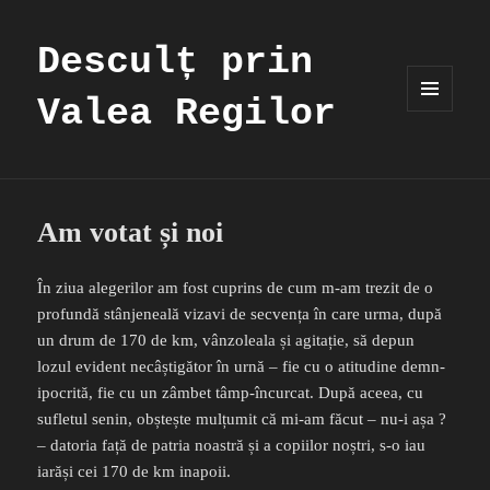
Desculț prin
Valea Regilor
MENIU
ȘI
WIDGET-
URI
Am votat și noi
În ziua alegerilor am fost cuprins de cum m-am trezit de o
profundă stânjeneală vizavi de secvența în care urma, după
un drum de 170 de km, vânzoleala și agitație, să depun
lozul evident necâștigător în urnă – fie cu o atitudine demn-
ipocrită, fie cu un zâmbet tâmp-încurcat. După aceea, cu
sufletul senin, obștește mulțumit că mi-am făcut – nu-i așa ?
– datoria față de patria noastră și a copiilor noștri, s-o iau
iarăși cei 170 de km inapoii.