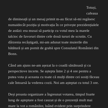
Totuși,
cafeaua
de dimineață și un mesaj primit m-au făcut să-mi regăsesc
numaidecât poziția și motivația în ce privește prezidențialele
de astăzi: era musai să particip cu votul meu la marele
talcioc de favoruri dintre cele două tururi de scrutin. Cu
dârzenia recâștigată, mi-am adunat toate muierile din
bătătură și am pornit de grabă spre Consulatul României din
Bonn.
Când am ajuns ne-am așezat la o coadă sănătoasă și cu
perspectiove incerte. Se aștepta între 2 și 4 ore pentru a
putea vota și aceasta cu toate că mulți dintre cei sosiți făceau
cale întoarsă la vederea cozii. Noi am așteptat cu totul 3 ore.
Deși proasta organizare a îngreunat votarea, timpul foarte
lung de aşteptare a fost cauzat și de o prezență mult mai
mare la vot a românilor, luând evident prin surprindere