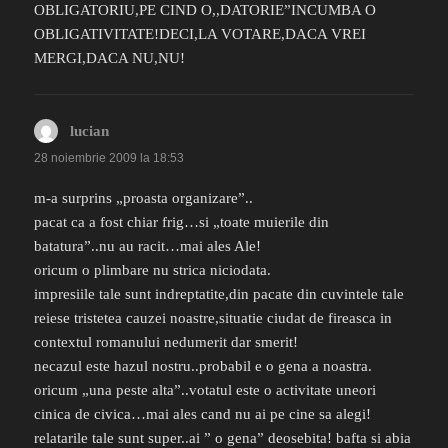
OBLIGATORIU,PE CIND O,,DATORIE”INCUMBA O
OBLIGATIVITATE!DECI,LA VOTARE,DACA VREI
MERGI,DACA NU,NU!
lucian
spune:
28 noiembrie 2009 la 18:53
m-a surprins „proasta organizare”..
pacat ca a fost chiar frig…si „toate muierile din
batatura”..nu au racit…mai ales Ale!
oricum o plimbare nu strica niciodata.
impresiile tale sunt indreptatite,din pacate din cuvintele tale
reiese tristetea cauzei noastre,situatie ciudat de fireasca in
contextul romanului nedumerit dar smerit!
necazul este hazul nostru..probabil e o gena a noastra.
oricum „una peste alta”..votatul este o activitate uneori
cinica de civica…mai ales cand nu ai pe cine sa alegi!
relatarile tale sunt super..ai ” o gena” deosebita! bafta si abia