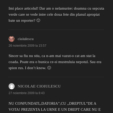
Imi place articolul! Dar am o nelamurire: doamna cu sepcuta
verde care se vede intre cele doua fete din planul apropiat
bate un reporter? 🙂
cioiulescu
spune:
26 noiembrie 2009 la 15:57
Sincer sa fiu nu stiu, ca n-am mai vazut-o cat am stat la
coada. Poate era o bunica ce-si mustruluia nepotul. Sau era
spion rus. I don’t know. 🙂
NICOLAE CIOIULESCU
spune:
27 noiembrie 2009 la 8:43
NU CONFUNDATI,,DATORIA”,CU ,,DREPTUL”DE A
VOTA! PREZENTA LA URNE E UN DREPT CARE NU E