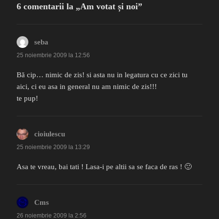
6 comentarii la „Am votat și noi”
seba
spune:
25 noiembrie 2009 la 12:56
Bă cip… nimic de zis! si asta nu in legatura cu ce zici tu
aici, ci eu asa in general nu am nimic de zis!!!
te pup!
cioiulescu
spune:
25 noiembrie 2009 la 13:29
Asa te vreau, bai tati ! Lasa-i pe altii sa se faca de ras ! 🙂
Cms
spune:
26 noiembrie 2009 la 2:56