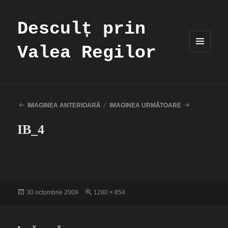
Desculț prin
Valea Regilor
MENIU
ȘI
WIDGET-
URI
IMAGINEA ANTERIOARĂ
IMAGINEA URMĂTOARE
IB_4
Publicat
Dimensiune
30 octombrie 2009
1280 × 854
pe
completă