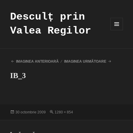
Desculț prin
Valea Regilor
MENIU
ȘI
WIDGET-
URI
IMAGINEA ANTERIOARĂ
IMAGINEA URMĂTOARE
IB_3
Publicat
Dimensiune
30 octombrie 2009
1280 × 854
pe
completă