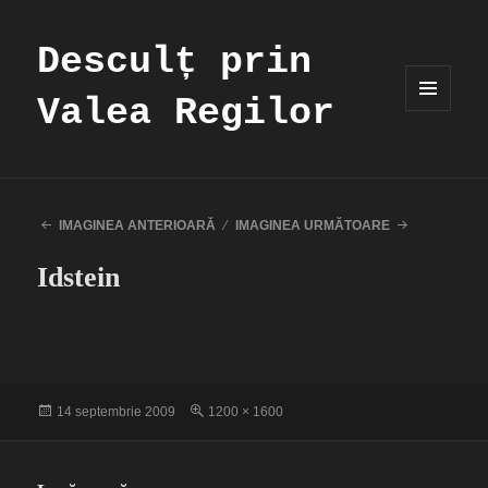
Desculț prin
Valea Regilor
MENIU
ȘI
WIDGET-
URI
IMAGINEA ANTERIOARĂ
IMAGINEA URMĂTOARE
Idstein
Publicat
Dimensiune
14 septembrie 2009
1200 × 1600
pe
completă