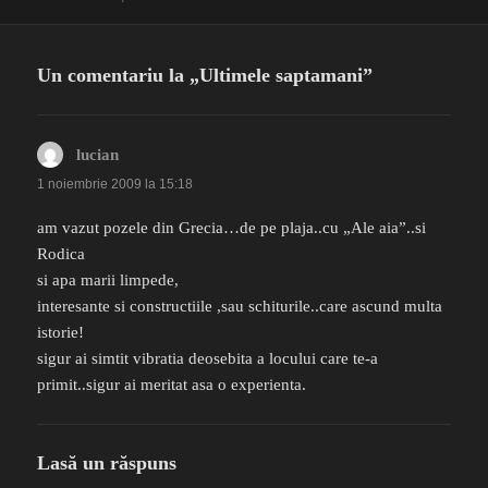
Un comentariu la „Ultimele saptamani”
lucian
spune:
1 noiembrie 2009 la 15:18
am vazut pozele din Grecia…de pe plaja..cu „Ale aia”..si
Rodica
si apa marii limpede,
interesante si constructiile ,sau schiturile..care ascund multa
istorie!
sigur ai simtit vibratia deosebita a locului care te-a
primit..sigur ai meritat asa o experienta.
Lasă un răspuns