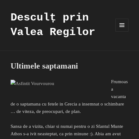
Desculț prin
Valea Regilor
MENIU
ȘI
WIDGET-
URI
Ultimele saptamani
Frumoas
a
vacanta
de o saptamana cu fetele in Grecia a insemnat o schimbare
… de viteza, de preocupari, de plan.
Sansa de a vizita, chiar si numai pentru o zi Sfantul Munte
Athos s-a ivit neasteptat, ca prin minune :). Abia am avut