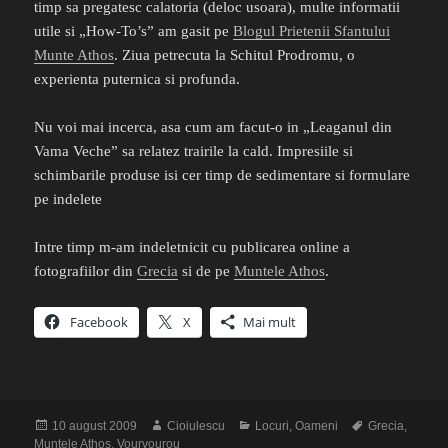
timp sa pregatesc calatoria (deloc usoara), multe informatii
utile si „How-To’s” am gasit pe
Blogul Prietenii Sfantului
Munte Athos
. Ziua petrecuta la Schitul Prodromu, o
experienta puternica si profunda.
Nu voi mai incerca, asa cum am facut-o in „Leaganul din
Vama Veche” sa relatez trairile la cald. Impresiile si
schimbarile produse isi cer timp de sedimentare si formulare
pe indelete
Intre timp m-am indeletnicit cu publicarea online a
fotografiilor din
Grecia
si de pe
Muntele Athos
.
Facebook
X
Mai mult
Publicat
Autor
Categorii
Etichete
10 august 2009
Cioiulescu
Locuri
,
Oameni
Grecia
,
pe
Muntele Athos
,
Vourvourou