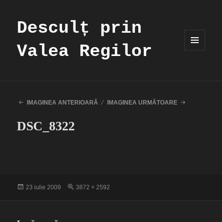
Desculț prin
Valea Regilor
MENIU
ȘI
WIDGET-
URI
IMAGINEA ANTERIOARĂ
IMAGINEA URMĂTOARE
DSC_8322
Publicat
Dimensiune
23 iulie 2009
3872 × 2592
pe
completă