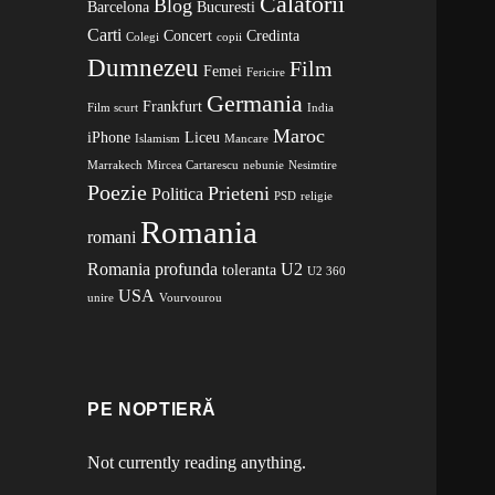
Calatorii
Blog
Barcelona
Bucuresti
Carti
Concert
Credinta
Colegi
copii
Dumnezeu
Film
Femei
Fericire
Germania
Frankfurt
Film scurt
India
Maroc
iPhone
Liceu
Islamism
Mancare
Marrakech
Mircea Cartarescu
nebunie
Nesimtire
Poezie
Prieteni
Politica
PSD
religie
Romania
romani
Romania profunda
U2
toleranta
U2 360
USA
unire
Vourvourou
PE NOPTIERĂ
Not currently reading anything.