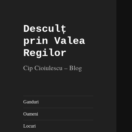
Desculț
prin Valea
Regilor
Cip Cioiulescu – Blog
Ganduri
Oameni
Locuri