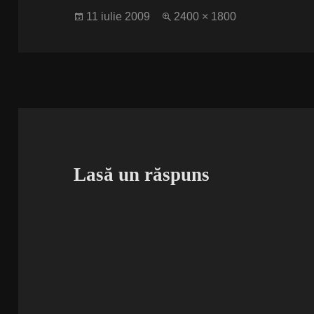
Publicat
Dimensiune
11 iulie 2009
2400 × 1800
pe
completă
Lasă un răspuns