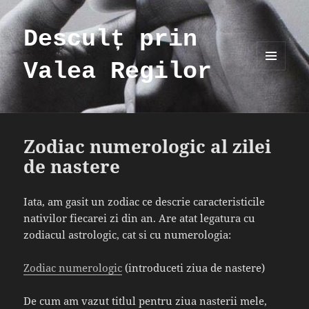
Desculț prin
Valea Regilor
MENIU
ȘI
WIDGET-
URI
Zodiac numerologic al zilei
de nastere
Iata, am gasit un zodiac ce descrie caracteristicile
nativilor fiecarei zi din an. Are atat legatura cu
zodiacul astrologic, cat si cu numerologia:
Zodiac numerologic
(introduceti ziua de nastere)
De cum am vazut titlul pentru ziua nasterii mele,