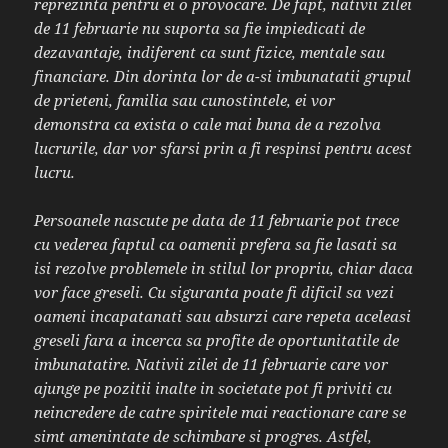
reprezinta pentru ei o provocare. De fapt, nativii zilei
de 11 februarie nu suporta sa fie impiedicati de
dezavantaje, indiferent ca sunt fizice, mentale sau
financiare. Din dorinta lor de a-si imbunatatii grupul
de prieteni, familia sau cunostintele, ei vor
demonstra ca exista o cale mai buna de a rezolva
lucrurile, dar vor sfarsi prin a fi respinsi pentru acest
lucru.
Persoanele nascute pe data de 11 februarie pot trece
cu vederea faptul ca oamenii prefera sa fie lasati sa
isi rezolve problemele in stilul lor propriu, chiar daca
vor face greseli. Cu siguranta poate fi dificil sa vezi
oameni incapatanati sau absurzi care repeta aceleasi
greseli fara a incerca sa profite de oportunitatile de
imbunatatire. Nativii zilei de 11 februarie care vor
ajunge pe pozitii inalte in societate pot fi priviti cu
neincredere de catre spiritele mai reactionare care se
simt amenintate de schimbare si progres. Astfel,