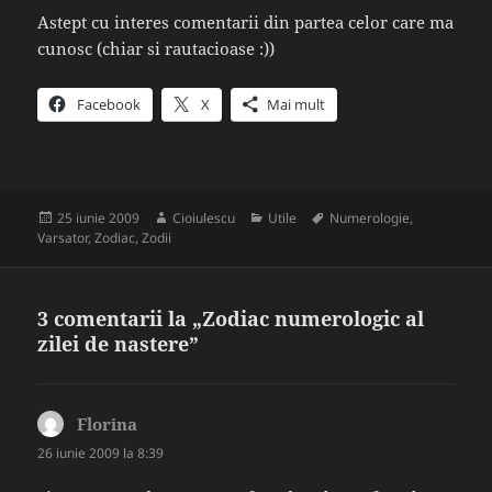
Astept cu interes comentarii din partea celor care ma
cunosc (chiar si rautacioase :))
Facebook
X
Mai mult
Publicat
Autor
Categorii
Etichete
25 iunie 2009
Cioiulescu
Utile
Numerologie
,
pe
Varsator
,
Zodiac
,
Zodii
3 comentarii la „Zodiac numerologic al
zilei de nastere”
Florina
spune:
26 iunie 2009 la 8:39