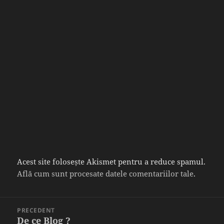
Acest site folosește Akismet pentru a reduce spamul.
Află cum sunt procesate datele comentariilor tale
.
Navigare
PRECEDENT
în
De ce Blog ?
Articolul