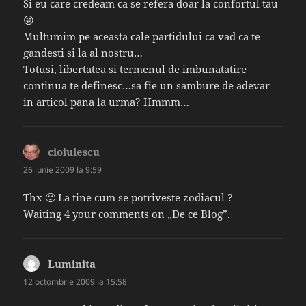
Si eu care credeam ca se refera doar la confortul tau
😛
Multumim pe aceasta cale partidului ca vad ca te
gandesti si la al nostru…
Totusi, libertatea si termenul de imbunatatire
continua te definesc…sa fie un sambure de adevar
in articol pana la urma? Hmmm…
cioiulescu
spune:
26 iunie 2009 la 9:59
Thx 🙂 La tine cum se potriveste zodiacul ?
Waiting 4 your comments on „De ce Blog”.
Luminita
spune:
12 octombrie 2009 la 15:58