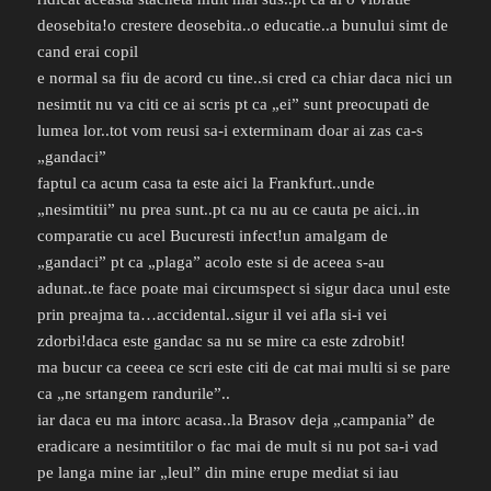
deosebita!o crestere deosebita..o educatie..a bunului simt de
cand erai copil
e normal sa fiu de acord cu tine..si cred ca chiar daca nici un
nesimtit nu va citi ce ai scris pt ca „ei” sunt preocupati de
lumea lor..tot vom reusi sa-i exterminam doar ai zas ca-s
„gandaci”
faptul ca acum casa ta este aici la Frankfurt..unde
„nesimtitii” nu prea sunt..pt ca nu au ce cauta pe aici..in
comparatie cu acel Bucuresti infect!un amalgam de
„gandaci” pt ca „plaga” acolo este si de aceea s-au
adunat..te face poate mai circumspect si sigur daca unul este
prin preajma ta…accidental..sigur il vei afla si-i vei
zdorbi!daca este gandac sa nu se mire ca este zdrobit!
ma bucur ca ceeea ce scri este citi de cat mai multi si se pare
ca „ne srtangem randurile”..
iar daca eu ma intorc acasa..la Brasov deja „campania” de
eradicare a nesimtitilor o fac mai de mult si nu pot sa-i vad
pe langa mine iar „leul” din mine erupe mediat si iau