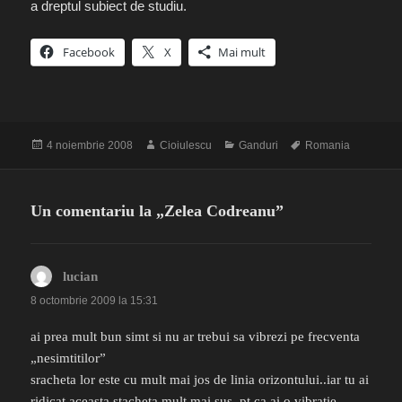
a dreptul subiect de studiu.
Facebook
X
Mai mult
Publicat
Autor
Categorii
Etichete
4 noiembrie 2008
Cioiulescu
Ganduri
Romania
pe
Un comentariu la „Zelea Codreanu”
lucian
spune:
8 octombrie 2009 la 15:31
ai prea mult bun simt si nu ar trebui sa vibrezi pe frecventa
„nesimtitilor”
sracheta lor este cu mult mai jos de linia orizontului..iar tu ai
ridicat aceasta stacheta mult mai sus..pt ca ai o vibratie