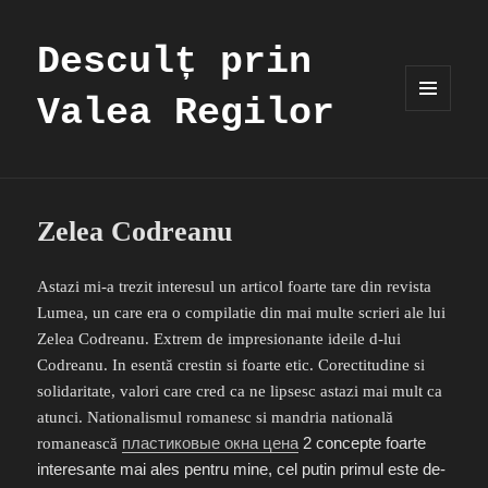
Desculț prin
Valea Regilor
MENIU
ȘI
WIDGET-
URI
Zelea Codreanu
Astazi mi-a trezit interesul un articol foarte tare din revista
Lumea, un care era o compilatie din mai multe scrieri ale lui
Zelea Codreanu. Extrem de impresionante ideile d-lui
Codreanu. In esentă crestin si foarte etic. Corectitudine si
solidaritate, valori care cred ca ne lipsesc astazi mai mult ca
atunci. Nationalismul romanesc si mandria natională
пластиковые окна цена
2 concepte foarte
romanească
interesante mai ales pentru mine, cel putin primul este de-