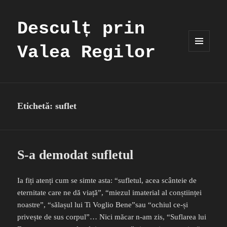
Desculț prin
Valea Regilor
MENIU
ȘI
WIDGET-
URI
Etichetă:
suflet
S-a demodat sufletul
Ia fiți atenți cum se simte asta: “sufletul, acea scânteie de
eternitate care ne dă viață”, “miezul imaterial al conștiinței
noastre”, “sălașul lui Ti Voglio Bene”sau “ochiul ce-și
privește de sus corpul”… Nici măcar n-am zis, “Suflarea lui