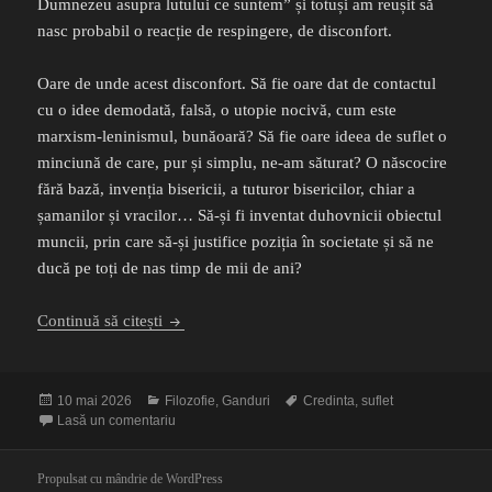
Dumnezeu asupra lutului ce suntem” și totuși am reușit să
nasc probabil o reacție de respingere, de disconfort.
Oare de unde acest disconfort. Să fie oare dat de contactul
cu o idee demodată, falsă, o utopie nocivă, cum este
marxism-leninismul, bunăoară? Să fie oare ideea de suflet o
minciună de care, pur și simplu, ne-am săturat? O născocire
fără bază, invenția bisericii, a tuturor bisericilor, chiar a
șamanilor și vracilor… Să-și fi inventat duhovnicii obiectul
muncii, prin care să-și justifice poziția în societate și să ne
ducă pe toți de nas timp de mii de ani?
S-a demodat sufletul
Continuă să citești
Publicat
Categorii
Etichete
10 mai 2026
Filozofie
,
Ganduri
Credinta
,
suflet
pe
la S-a demodat sufletul
Lasă un comentariu
Propulsat cu mândrie de WordPress