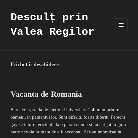
Desculț prin
Valea Regilor
MENIU
ȘI
WIDGET-
URI
Etichetă:
deschidere
Vacanta de Romania
Barcelona, statia de metrou Universitat. Coboram printre
oameni, in pamantul lor. Sunt diferiti, foarte diferiti. Perechi
gay se intorc fericiti de la o parada unde si-au strigat in gura
mare nevoia primara de a fi acceptati. Si i-au imbratisat in