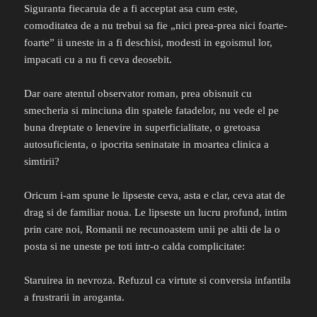
Siguranta fiecaruia de a fi acceptat asa cum este,
comoditatea de a nu trebui sa fie „nici prea-prea nici foarte-
foarte” ii uneste in a fi deschisi, modesti in egoismul lor,
impacati cu a nu fi ceva deosebit.
Dar oare atentul observator roman, prea obisnuit cu
smecheria si minciuna din spatele fatadelor, nu vede el pe
buna dreptate o lenevire in superficialitate, o gretoasa
autosuficienta, o ipocrita seninatate in moartea clinica a
simtirii?
Oricum i-am spune le lipseste ceva, asta e clar, ceva atat de
drag si de familiar noua. Le lipseste un lucru profund, intim
prin care noi, Romanii ne recunoastem unii pe altii de la o
posta si ne uneste pe toti intr-o calda complicitate:
Staruirea in nevroza. Refuzul ca virtute si conversia infantila
a frustrarii in aroganta.