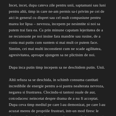
Incet, incet, dupa cateva zile pentru unii, saptamani sau luni
pentru altii, timp in care ne-am permis sa-i privim pe cei de
aici in general cu dispret sau cel mult compasiune pentru
marea lor lipsa – nevroza, incepem pe nesimtite si noi sa
putem trai fara ea. Ca prin minune capatam lejeritatea de a
ne recunoaste pe noi insine fara mandrie sau rusine, de a
conta mai putin cum suntem si mai mult ce putem face.
Simtim, cei mai multi inconstient cum ne scade agilitatea,
agresivitatea, aproape ajungem sa ne plictisim de noi.
Dupa inca putin timp incepem sa ne deschidem putin. Unii.
Altii refuza sa se deschida, in schimb consuma cantitati
incredibile de energie pentru a-si pastra nealterata nevroza,
negarea si frustrarea. Clocindu-si tantosi ouale de aur,
cotcodacesc neincetat despre drama de a nu fi acceptat.
Dupa ceva timp mediul pe care l-au demonizat, pe care l-au
acuzat mereu de propriile frustrari, intr-un mod firesc le