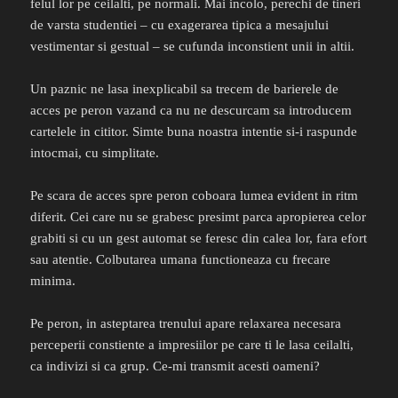
felul lor pe ceilalti, pe normali. Mai incolo, perechi de tineri
de varsta studentiei – cu exagerarea tipica a mesajului
vestimentar si gestual – se cufunda inconstient unii in altii.
Un paznic ne lasa inexplicabil sa trecem de barierele de
acces pe peron vazand ca nu ne descurcam sa introducem
cartelele in cititor. Simte buna noastra intentie si-i raspunde
intocmai, cu simplitate.
Pe scara de acces spre peron coboara lumea evident in ritm
diferit. Cei care nu se grabesc presimt parca apropierea celor
grabiti si cu un gest automat se feresc din calea lor, fara efort
sau atentie. Colbutarea umana functioneaza cu frecare
minima.
Pe peron, in asteptarea trenului apare relaxarea necesara
perceperii constiente a impresiilor pe care ti le lasa ceilalti,
ca indivizi si ca grup. Ce-mi transmit acesti oameni?