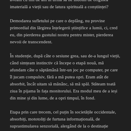
imaterială a vieții sau de latura spirituală a conștiinței?
Demodarea sufletului pe care o deplâng, nu provine
primordial din lărgirea înțelegerii științifice a lumii, ci, cred
eu, din pierderea gustului nostru pentru mister, pierderea
nevoii de transcendent.
În studenție, după câte o sesiune grea, sau de-a lungul vieții,
când simțeam instinctiv că începe o etapă nouă, mă
afundam câte o săptămână într-un joc pe computer, pe care
îl jucam compulsiv, fără a mă putea opri. Eram atât de
absorbit, încât uitam să mănânc, să mă spăl. Stăteam toată
ziua în pijama în fața monitorului. Era modul meu de a ieși
din mine și din lume, de a opri timpul, în fond.
Etapa prin care trecem, cel puțin în societățile occidentale,
absorbiți, mototoliți de furtuna informațională, de
suprastimularea senzorială, alergând de la o destinație