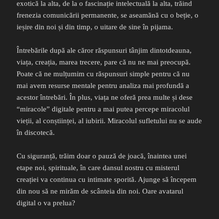
exotică la alta, de la o fascinație intelectuală la alta, trăind
frenezia comunicării permanente, se aseamănă cu o beție, o
ieșire din noi și din timp, o uitare de sine în pijama.
Întrebările după ale căror răspunsuri tânjim dintotdeauna,
viața, creația, marea trecere, pare că nu ne mai preocupă.
Poate că ne mulțumim cu răspunsuri simple pentru că nu
mai avem resurse mentale pentru analiza mai profundă a
acestor întrebări. În plus, viața ne oferă prea multe și dese
“miracole” digitale pentru a mai putea percepe miracolul
vieții, al conștiinței, al iubirii. Miracolul sufletului nu se aude
în discotecă.
Cu siguranță, trăim doar o pauză de joacă, înaintea unei
etape noi, spirituale, în care dansul nostru cu misterul
creației va continua cu intimate sporită. Ajunge să începem
din nou să ne mirăm de scânteia din noi. Oare avatarul
digital o va prelua?