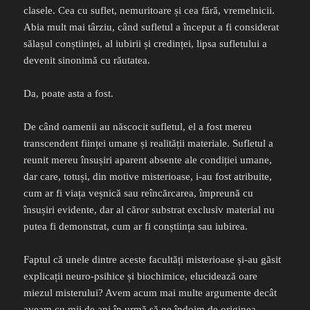
clasele. Cea cu suflet, nemuritoare și cea fără, vremelnicii.
Abia mult mai târziu, când sufletul a început a fi considerat
sălașul conștiinței, al iubirii și credinței, lipsa sufletului a
devenit sinonimă cu răutatea.
Da, poate asta a fost.
De când oamenii au născocit sufletul, el a fost mereu
transcendent ființei umane și realității materiale. Sufletul a
reunit mereu însușiri aparent absente ale condiției umane,
dar care, totuși, din motive misterioase, i-au fost atribuite,
cum ar fi viața veșnică sau reîncărcarea, împreună cu
însușiri evidente, dar al căror substrat exclusiv material nu
putea fi demonstrat, cum ar fi conștiința sau iubirea.
Faptul că unele dintre aceste facultăți misterioase și-au găsit
explicații neuro-psihice și biochimice, elucidează oare
miezul misterului? Avem acum mai multe argumente decât
aveam cu mii de ani în urmă să ne îndoim de originea