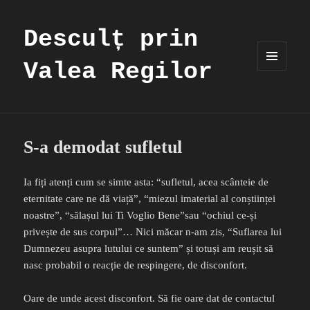
Desculț prin
Valea Regilor
MENIU
ȘI
WIDGET-
URI
S-a demodat sufletul
Ia fiți atenți cum se simte asta: “sufletul, acea scânteie de
eternitate care ne dă viață”, “miezul imaterial al conștiinței
noastre”, “sălașul lui Ti Voglio Bene”sau “ochiul ce-și
privește de sus corpul”… Nici măcar n-am zis, “Suflarea lui
Dumnezeu asupra lutului ce suntem” și totuși am reușit să
nasc probabil o reacție de respingere, de disconfort.
Oare de unde acest disconfort. Să fie oare dat de contactul