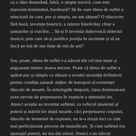
cu o idee demodată, falsă, o utopie nocivă, cum este
marxism-leninismul, bunăoară? Să fie oare ideea de suflet o
minciună de care, pur și simplu, ne-am săturat? O născocire
fără bază, invenția bisericii, a tuturor bisericilor, chiar a
șamanilor și vracilor… Să-și fi inventat duhovnicii obiectul
muncii, prin care să-și justifice poziția în societate și să ne
ducă pe toți de nas timp de mii de ani?
Sau, poate, ideea de suflet s-a născut din cel mai mare și
angoasant mister: marea trecere. Poate că ideea de suflet a
apărut pur și simplu ca alinare a acestei anxietăți definitorii
pentru condiția umană: mijloc de transport al existenței
dincolo de moarte. În mitologiile timpurii, clasa dominatoare
avea nevoie de perpetuarea în veșnicie a statutului lor.
Atunci aceștia au inventat sufletul, ca vehicul imaterial al
puterii și măririi lor după moarte, căci perpetuarea corpului,
dincolo de termenul de expirare, nu le-a reușit nici cu cele
mai perfecționate procese de mumificare. Și cum sufletul era
apanajul puterii, nu era dat oricui. Atunci s-au născut