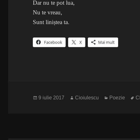
Dar nu te pot lua,
Nu te vreau,
Sunt liniștea ta.
Facebook
X
Mai mult
Publicat
Autor
Categorii
Et
9 iulie 2017
Cioiulescu
Poezie
C
pe