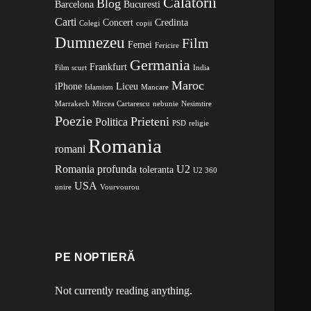
Calatorii
Blog
Barcelona
Bucuresti
Carti
Concert
Credinta
Colegi
copii
Dumnezeu
Film
Femei
Fericire
Germania
Frankfurt
Film scurt
India
Maroc
iPhone
Liceu
Islamism
Mancare
Marrakech
Mircea Cartarescu
nebunie
Nesimtire
Poezie
Prieteni
Politica
PSD
religie
Romania
romani
Romania profunda
U2
toleranta
U2 360
USA
unire
Vourvourou
PE NOPTIERĂ
Not currently reading anything.