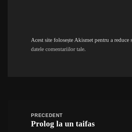
Acest site folosește Akismet pentru a reduce
datele comentariilor tale
.
Navigare
în
PRECEDENT
Prolog la un taifas
articole
Articolul