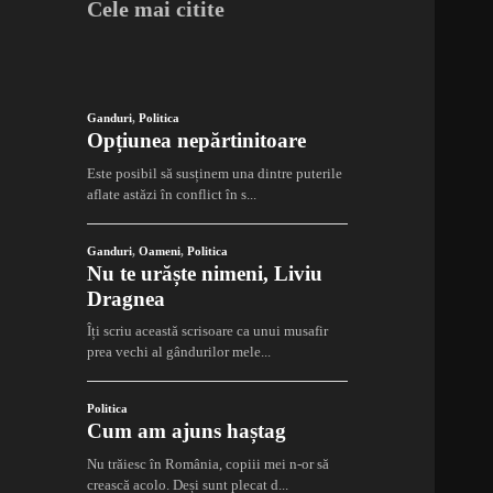
Cele mai citite
Ganduri
,
Politica
Opțiunea nepărtinitoare
Este posibil să susținem una dintre puterile
aflate astăzi în conflict în s...
Ganduri
,
Oameni
,
Politica
Nu te urăște nimeni, Liviu
Dragnea
Îți scriu această scrisoare ca unui musafir
prea vechi al gândurilor mele...
Politica
Cum am ajuns haștag
Nu trăiesc în România, copiii mei n-or să
crească acolo. Deși sunt plecat d...