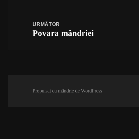
anterior:
URMĂTOR
Povara mândriei
Articolul
următor:
Propulsat cu mândrie de WordPress