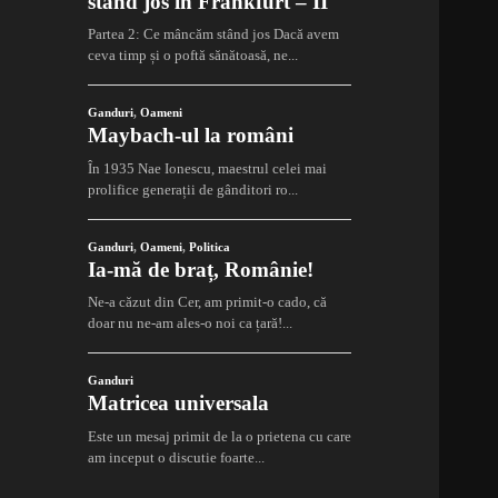
stând jos în Frankfurt – II
Partea 2: Ce mâncăm stând jos Dacă avem
ceva timp și o poftă sănătoasă, ne...
Ganduri
,
Oameni
Maybach-ul la români
În 1935 Nae Ionescu, maestrul celei mai
prolifice generații de gânditori ro...
Ganduri
,
Oameni
,
Politica
Ia-mă de braț, Românie!
Ne-a căzut din Cer, am primit-o cado, că
doar nu ne-am ales-o noi ca țară!...
Ganduri
Matricea universala
Este un mesaj primit de la o prietena cu care
am inceput o discutie foarte...