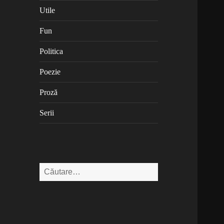
Utile
Fun
Politica
Poezie
Proză
Serii
Caută
după: