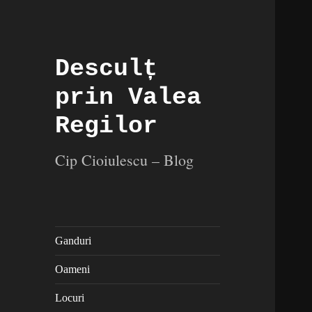
Desculț
prin Valea
Regilor
Cip Cioiulescu – Blog
Ganduri
Oameni
Locuri