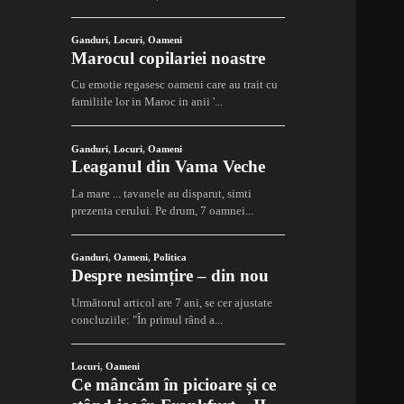
Ganduri
,
Locuri
,
Oameni
Marocul copilariei noastre
Cu emotie regasesc oameni care au trait cu
familiile lor in Maroc in anii '...
Ganduri
,
Locuri
,
Oameni
Leaganul din Vama Veche
La mare ... tavanele au disparut, simti
prezenta cerului. Pe drum, 7 oamnei...
Ganduri
,
Oameni
,
Politica
Despre nesimțire – din nou
Următorul articol are 7 ani, se cer ajustate
concluziile: "În primul rând a...
Locuri
,
Oameni
Ce mâncăm în picioare și ce