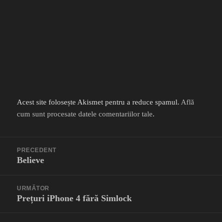
Acest site folosește Akismet pentru a reduce spamul.
Află
cum sunt procesate datele comentariilor tale
.
Navigare
PRECEDENT
în
Believe
Articolul
articole
anterior:
URMĂTOR
Prețuri iPhone 4 fără Simlock
Articolul
următor: