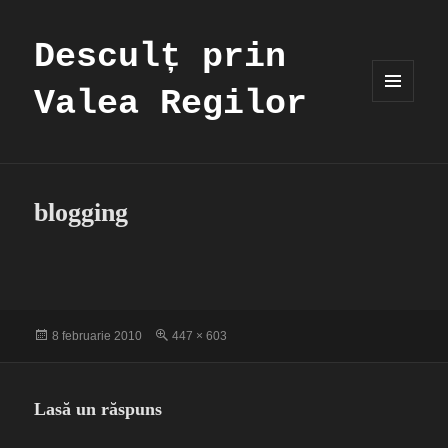
Desculț prin
Valea Regilor
MENIU
ȘI
WIDGET-
URI
blogging
Publicat
Dimensiune
8 februarie 2010
447 × 603
pe
completă
Lasă un răspuns